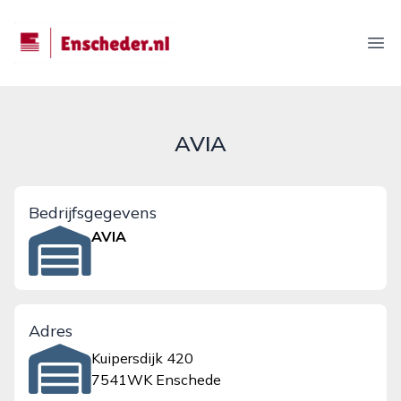
enscheder.nl
Ope
AVIA
Bedrijfsgegevens
AVIA
Adres
Kuipersdijk 420
7541WK Enschede