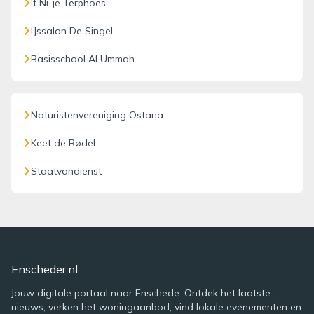
't Ni-je Terphoes
IJssalon De Singel
Basisschool Al Ummah
Naturistenvereniging Ostana
Keet de Rødel
Staatvandienst
Enscheder.nl
Jouw digitale portaal naar Enschede. Ontdek het laatste
nieuws, verken het woningaanbod, vind lokale evenementen en