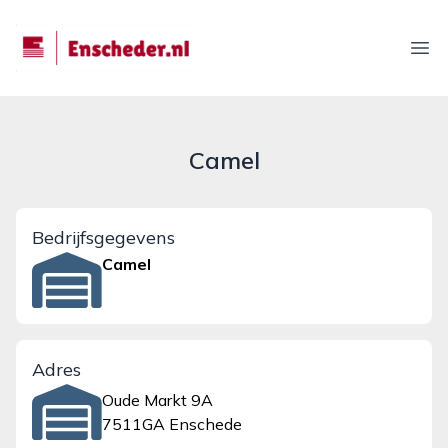
enscheder.nl
Ope
Camel
Bedrijfsgegevens
Camel
Adres
Oude Markt 9A
7511GA Enschede