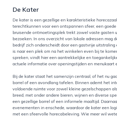
De Kater
De kater is een gezellige en karakteristieke horecazaak in het hart van enschede, waar bezoekers
terechtkunnen voor een ontspannen sfeer, een goede 
bruisende ontmoetingsplek trekt zowel vaste gasten u
bezoeken. In ons overzicht van lokale adressen mag d
bedrijf zich onderscheidt door een gastvrije uitstra
is naar een plek om na het winkelen even bij te komen
spreken, vindt hier een aantrekkelijke en toegankelijk
actuele informatie over openingstijden en menukaart 
Bij de kater staat het samenzijn centraal, of het nu gaat om een snelle kop koffie, een uitgebreide
borrel of een avondlang tafelen. Binnen ademt het int
voldoende ruimte voor zowel kleine gezelschappen als
breed, met onder andere bieren, wijnen en diverse spe
een gezellige borrel of een informele maaltijd. Daarna
evenementen in enschede, waardoor de kater een logi
met een sfeervolle horecabeleving. Wie meer wil weten