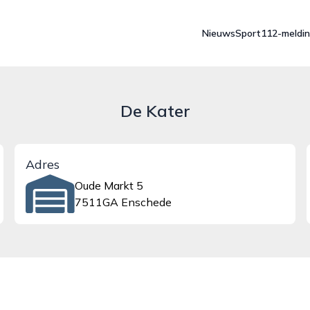
Nieuws
Sport
112-meldi
De Kater
Adres
Oude Markt 5
7511GA Enschede