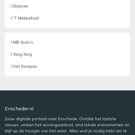
Bayram
'T Mekkelholt
MB Auto's
Xing Xing
Het Kompas
Enscheder.nl
Jouw digitale portaal naar Enschede. Ontdek het laatste
nieuws, verken het woningaanbod, vind lokale evenementen en
blijf op de hoogte van het weer. Alles wat je nodig hebt om te