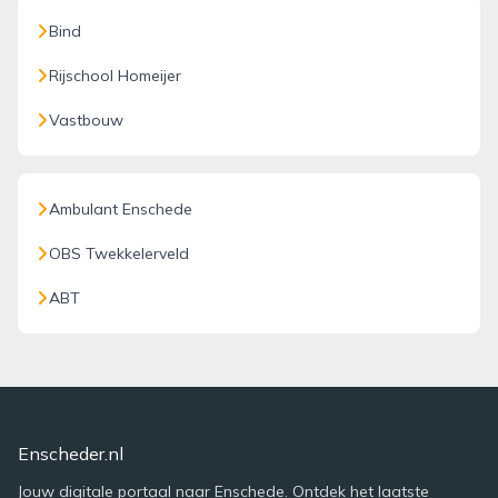
Bind
Rijschool Homeijer
Vastbouw
Ambulant Enschede
OBS Twekkelerveld
ABT
Enscheder.nl
Jouw digitale portaal naar Enschede. Ontdek het laatste