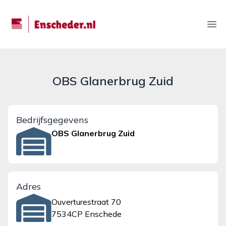
enscheder.nl
Ope
OBS Glanerbrug Zuid
Bedrijfsgegevens
OBS Glanerbrug Zuid
Adres
Ouverturestraat 70
7534CP Enschede