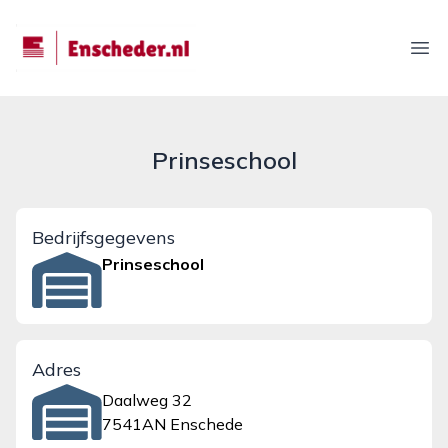
enscheder.nl
Ope
Prinseschool
Bedrijfsgegevens
Prinseschool
Adres
Daalweg 32
7541AN Enschede