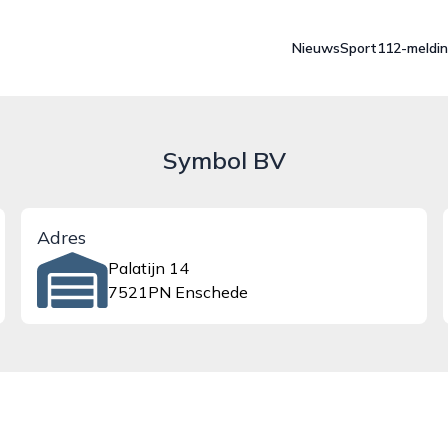
Nieuws
Sport
112-meldi
Symbol BV
Adres
Palatijn 14
7521PN Enschede