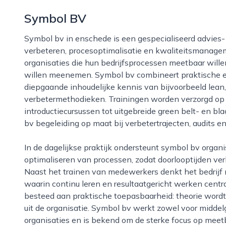
Symbol BV
Symbol bv in enschede is een gespecialiseerd advies- en trainingsbureau op het gebied van continu
verbeteren, procesoptimalisatie en kwaliteitsmanageme
organisaties die hun bedrijfsprocessen meetbaar will
willen meenemen. Symbol bv combineert praktische er
diepgaande inhoudelijke kennis van bijvoorbeeld lean
verbetermethodieken. Trainingen worden verzorgd op 
introductiecursussen tot uitgebreide green belt- en bl
bv begeleiding op maat bij verbetertrajecten, audits e
In de dagelijkse praktijk ondersteunt symbol bv organisaties bij het analyseren, structureren en
optimaliseren van processen, zodat doorlooptijden verk
Naast het trainen van medewerkers denkt het bedrijf m
waarin continu leren en resultaatgericht werken centr
besteed aan praktische toepasbaarheid: theorie word
uit de organisatie. Symbol bv werkt zowel voor middelg
organisaties en is bekend om de sterke focus op meetb