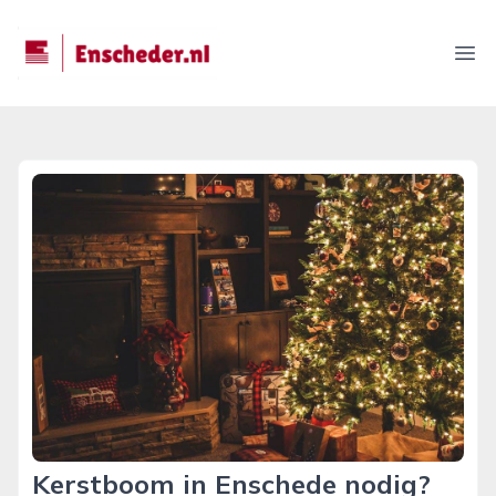
enscheder.nl
Ope
Kerstboom in Enschede nodig?