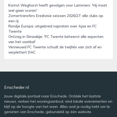
Komst Weghorst heeft gevolgen voor Lammers: 'Hij moet
wel gaan scoren'
Zomertransfers Eredivisie seizoen 2026/27: alle clubs op
een rij
Rondje Europa: uitgebreid napraten over Ajax en FC
Twente
Ontzag in Slowakije: 'FC Twente beheerst alle aspecten
van het voetbal'
Vernieuwd FC Twente schudt de twijfels van zich af en
verplettert DAC
Enscheder.nl
Jouw digitale portaal naar Enschede. Ontdek het laatste
nieuws, verken het woningaanbod, vind lokale evenementen en
blijf op de hoogte van het weer. Alles wat je nodig hebt om te
genieten van Enschede, gebundeld op één website.