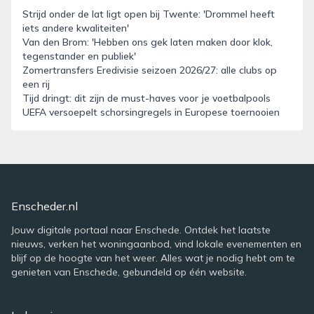
Strijd onder de lat ligt open bij Twente: 'Drommel heeft
iets andere kwaliteiten'
Van den Brom: 'Hebben ons gek laten maken door klok,
tegenstander en publiek'
Zomertransfers Eredivisie seizoen 2026/27: alle clubs op
een rij
Tijd dringt: dit zijn de must-haves voor je voetbalpools
UEFA versoepelt schorsingregels in Europese toernooien
Enscheder.nl
Jouw digitale portaal naar Enschede. Ontdek het laatste
nieuws, verken het woningaanbod, vind lokale evenementen en
blijf op de hoogte van het weer. Alles wat je nodig hebt om te
genieten van Enschede, gebundeld op één website.