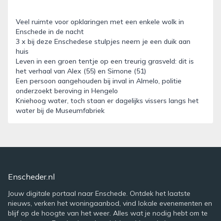
Veel ruimte voor opklaringen met een enkele wolk in
Enschede in de nacht
3 x bij deze Enschedese stulpjes neem je een duik aan
huis
Leven in een groen tentje op een treurig grasveld: dit is
het verhaal van Alex (55) en Simone (51)
Een persoon aangehouden bij inval in Almelo, politie
onderzoekt beroving in Hengelo
Kniehoog water, toch staan er dagelijks vissers langs het
water bij de Museumfabriek
Enscheder.nl
Jouw digitale portaal naar Enschede. Ontdek het laatste
nieuws, verken het woningaanbod, vind lokale evenementen en
blijf op de hoogte van het weer. Alles wat je nodig hebt om te