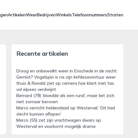
ngen
Artikelen
Weer
Bedrijven
Winkels
Telefoonnummers
Straten
Recente artikelen
Droog en onbewolkt weer in Enschede in de nacht
Gemist? Vogelspin is na zijn liefdesavontuur weer
thuis & Ronald ziet op camera hoe klant met tas
vol elpees verdwijnt
Bernard (78) ‘bloedde als een rund’, maar liet zich
niet zomaar beroven
Marco verricht heldendaad op Westerval: ‘Dit had
slecht kunnen aflopen’
Marco (55) zet zijn vrachtwagen dwars op
Westerval en voorkomt mogelijk drama