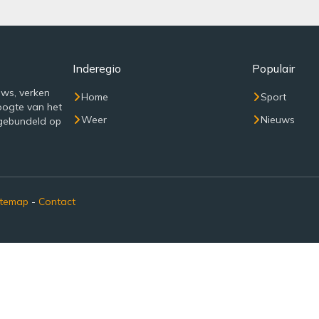
Inderegio
Populair
uws, verken
Home
Sport
oogte van het
Weer
Nieuws
 gebundeld op
itemap
-
Contact