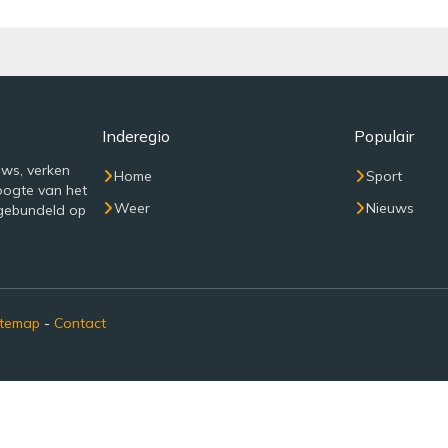
Inderegio
Populair
uws, verken
Home
Sport
oogte van het
Weer
Nieuws
 gebundeld op
itemap
-
Contact