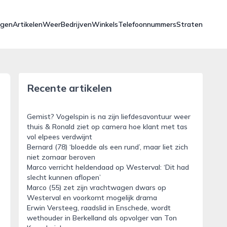
ngen
Artikelen
Weer
Bedrijven
Winkels
Telefoonnummers
Straten
Recente artikelen
Gemist? Vogelspin is na zijn liefdesavontuur weer
thuis & Ronald ziet op camera hoe klant met tas
vol elpees verdwijnt
Bernard (78) ‘bloedde als een rund’, maar liet zich
niet zomaar beroven
Marco verricht heldendaad op Westerval: ‘Dit had
slecht kunnen aflopen’
Marco (55) zet zijn vrachtwagen dwars op
Westerval en voorkomt mogelijk drama
Erwin Versteeg, raadslid in Enschede, wordt
wethouder in Berkelland als opvolger van Ton