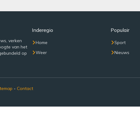
Inderegio
Populair
uws, verken
Home
Sport
oogte van het
Weer
Nieuws
 gebundeld op
itemap
-
Contact