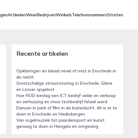
ngen
Artikelen
Weer
Bedrijven
Winkels
Telefoonnummers
Straten
Recente artikelen
Opklaringen en lokaal nevel of mist in Enschede in
de nacht
Grootschalige stroomstoring in Enschede, Glane
en Losser opgelost
Hoe FIOD-beslag een ICT-bedrijf velde en verkoop
en verhuizing en mooi techbedrijf fataal werd
Dansen in park of film in de buitenlucht: dit is er te
doen in Enschede en Haaksbergen
Van orgelmuziek tot paardensport en kunst:
genoeg te doen in Hengelo en omgeving