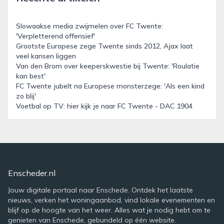
Slowaakse media zwijmelen over FC Twente:
'Verpletterend offensief'
Grootste Europese zege Twente sinds 2012, Ajax laat
veel kansen liggen
Van den Brom over keeperskwestie bij Twente: 'Roulatie
kan best'
FC Twente jubelt na Europese monsterzege: 'Als een kind
zo blij'
Voetbal op TV: hier kijk je naar FC Twente - DAC 1904
Enscheder.nl
Jouw digitale portaal naar Enschede. Ontdek het laatste
nieuws, verken het woningaanbod, vind lokale evenementen en
blijf op de hoogte van het weer. Alles wat je nodig hebt om te
genieten van Enschede, gebundeld op één website.