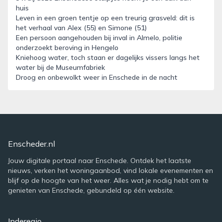
huis
Leven in een groen tentje op een treurig grasveld: dit is
het verhaal van Alex (55) en Simone (51)
Een persoon aangehouden bij inval in Almelo, politie
onderzoekt beroving in Hengelo
Kniehoog water, toch staan er dagelijks vissers langs het
water bij de Museumfabriek
Droog en onbewolkt weer in Enschede in de nacht
Enscheder.nl
Jouw digitale portaal naar Enschede. Ontdek het laatste
nieuws, verken het woningaanbod, vind lokale evenementen en
blijf op de hoogte van het weer. Alles wat je nodig hebt om te
genieten van Enschede, gebundeld op één website.
Inderegio