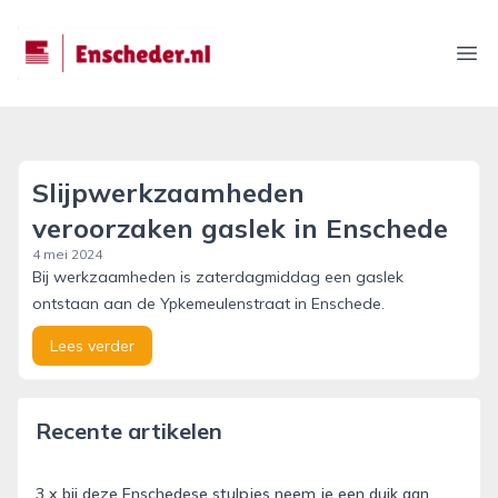
enscheder.nl
Ope
Slijpwerkzaamheden
veroorzaken gaslek in Enschede
4 mei 2024
Bij werkzaamheden is zaterdagmiddag een gaslek
ontstaan aan de Ypkemeulenstraat in Enschede.
Lees verder
Recente artikelen
3 x bij deze Enschedese stulpjes neem je een duik aan