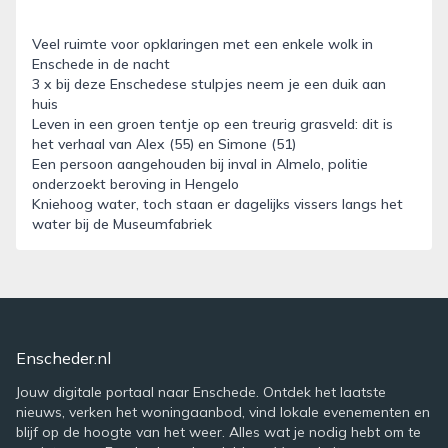
Veel ruimte voor opklaringen met een enkele wolk in
Enschede in de nacht
3 x bij deze Enschedese stulpjes neem je een duik aan
huis
Leven in een groen tentje op een treurig grasveld: dit is
het verhaal van Alex (55) en Simone (51)
Een persoon aangehouden bij inval in Almelo, politie
onderzoekt beroving in Hengelo
Kniehoog water, toch staan er dagelijks vissers langs het
water bij de Museumfabriek
Enscheder.nl
Jouw digitale portaal naar Enschede. Ontdek het laatste
nieuws, verken het woningaanbod, vind lokale evenementen en
blijf op de hoogte van het weer. Alles wat je nodig hebt om te