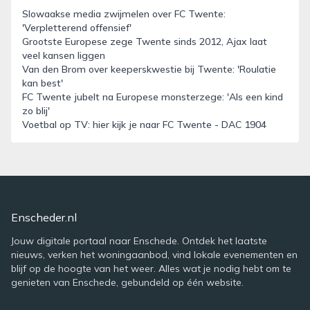
Slowaakse media zwijmelen over FC Twente:
'Verpletterend offensief'
Grootste Europese zege Twente sinds 2012, Ajax laat
veel kansen liggen
Van den Brom over keeperskwestie bij Twente: 'Roulatie
kan best'
FC Twente jubelt na Europese monsterzege: 'Als een kind
zo blij'
Voetbal op TV: hier kijk je naar FC Twente - DAC 1904
Enscheder.nl
Jouw digitale portaal naar Enschede. Ontdek het laatste
nieuws, verken het woningaanbod, vind lokale evenementen en
blijf op de hoogte van het weer. Alles wat je nodig hebt om te
genieten van Enschede, gebundeld op één website.