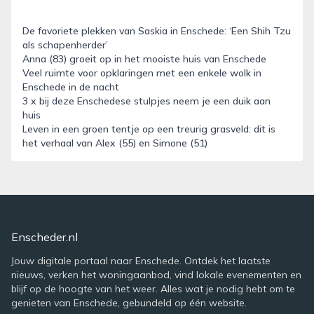
De favoriete plekken van Saskia in Enschede: ‘Een Shih Tzu
als schapenherder’
Anna (83) groeit op in het mooiste huis van Enschede
Veel ruimte voor opklaringen met een enkele wolk in
Enschede in de nacht
3 x bij deze Enschedese stulpjes neem je een duik aan
huis
Leven in een groen tentje op een treurig grasveld: dit is
het verhaal van Alex (55) en Simone (51)
Enscheder.nl
Jouw digitale portaal naar Enschede. Ontdek het laatste
nieuws, verken het woningaanbod, vind lokale evenementen en
blijf op de hoogte van het weer. Alles wat je nodig hebt om te
genieten van Enschede, gebundeld op één website.