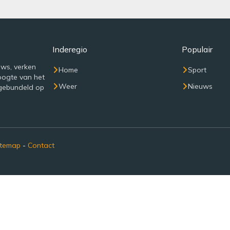
Inderegio
Populair
uws, verken
Home
Sport
oogte van het
Weer
Nieuws
 gebundeld op
itemap
-
Contact