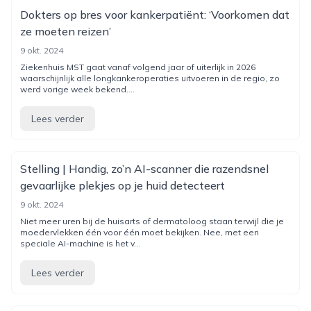
Dokters op bres voor kankerpatiënt: ‘Voorkomen dat
ze moeten reizen’
9 okt. 2024
Ziekenhuis MST gaat vanaf volgend jaar of uiterlijk in 2026
waarschijnlijk alle longkankeroperaties uitvoeren in de regio, zo
werd vorige week bekend....
Lees verder
Stelling | Handig, zo’n AI-scanner die razendsnel
gevaarlijke plekjes op je huid detecteert
9 okt. 2024
Niet meer uren bij de huisarts of dermatoloog staan terwijl die je
moedervlekken één voor één moet bekijken. Nee, met een
speciale AI-machine is het v...
Lees verder