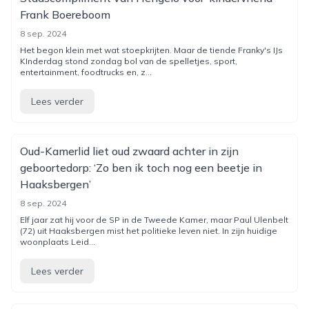
Frank Boereboom
8 sep. 2024
Het begon klein met wat stoepkrijten. Maar de tiende Franky's IJs
KInderdag stond zondag bol van de spelletjes, sport,
entertainment, foodtrucks en, z...
Lees verder
Oud-Kamerlid liet oud zwaard achter in zijn
geboortedorp: ‘Zo ben ik toch nog een beetje in
Haaksbergen’
8 sep. 2024
Elf jaar zat hij voor de SP in de Tweede Kamer, maar Paul Ulenbelt
(72) uit Haaksbergen mist het politieke leven niet. In zijn huidige
woonplaats Leid...
Lees verder