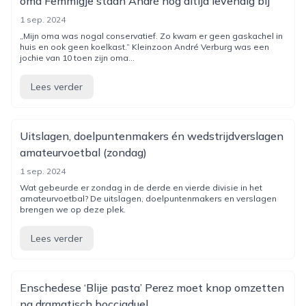
oma Femmigje staan André nog altijd levendig bij
1 sep. 2024
„Mijn oma was nogal conservatief. Zo kwam er geen gaskachel in
huis en ook geen koelkast.” Kleinzoon André Verburg was een
jochie van 10 toen zijn oma...
Lees verder
Uitslagen, doelpuntenmakers én wedstrijdverslagen
amateurvoetbal (zondag)
1 sep. 2024
Wat gebeurde er zondag in de derde en vierde divisie in het
amateurvoetbal? De uitslagen, doelpuntenmakers en verslagen
brengen we op deze plek.
Lees verder
Enschedese ‘Blije pasta’ Perez moet knop omzetten
na dramatisch bocciaduel