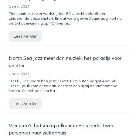
1 sep. 2024
Tien punten uit vier wedstrijden. FC Utrecht beleeft een
zinderende seizoenstart. En dat werd gevierd vandaag, kort na
de 2-1 overwinning op FC Twente...
Lees verder
North Sea Jazz meer dan muziek: het paradijs voor
de eter
1 sep. 2024
16:31: „Hee, waar ben je nu? Over 10 minuten begint Anouk!!”
16:33: „Ja, ik kom er zo aan, er staat een rij bij de Vietnamese
kraam. Ze hebben hier Ba...
Lees verder
Vier auto's botsen op elkaar in Enschede, twee
personen naar ziekenhuis