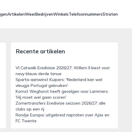
ngen
Artikelen
Weer
Bedrijven
Winkels
Telefoonnummers
Straten
Recente artikelen
VI Catwalk Eredivisie 2026/27: Willem II kiest voor
navy blauw derde tenue
Sparta-aanwinst Kuipers: 'Nederland kan wel
vleugje Portugal gebruiken'
Komst Weghorst heeft gevolgen voor Lammers:
'Hij moet wel gaan scoren'
Zomertransfers Eredivisie seizoen 2026/27: alle
clubs op een rij
Rondje Europa: uitgebreid napraten over Ajax en
FC Twente