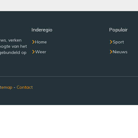
Inderegio
Populair
uws, verken
Home
Sport
oogte van het
Weer
Nieuws
 gebundeld op
itemap
-
Contact