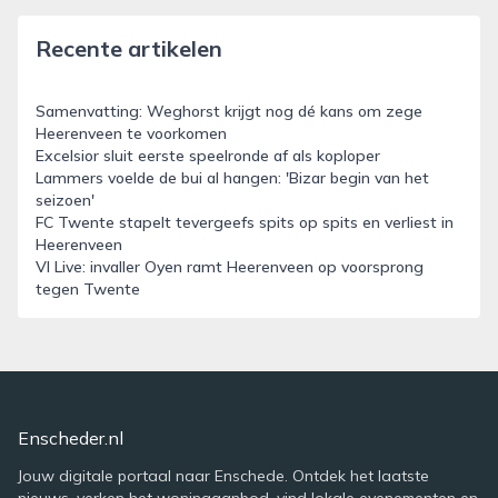
Recente artikelen
Samenvatting: Weghorst krijgt nog dé kans om zege
Heerenveen te voorkomen
Excelsior sluit eerste speelronde af als koploper
Lammers voelde de bui al hangen: 'Bizar begin van het
seizoen'
FC Twente stapelt tevergeefs spits op spits en verliest in
Heerenveen
VI Live: invaller Oyen ramt Heerenveen op voorsprong
tegen Twente
Enscheder.nl
Jouw digitale portaal naar Enschede. Ontdek het laatste