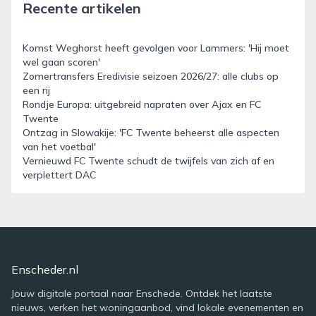
Recente artikelen
Komst Weghorst heeft gevolgen voor Lammers: 'Hij moet
wel gaan scoren'
Zomertransfers Eredivisie seizoen 2026/27: alle clubs op
een rij
Rondje Europa: uitgebreid napraten over Ajax en FC
Twente
Ontzag in Slowakije: 'FC Twente beheerst alle aspecten
van het voetbal'
Vernieuwd FC Twente schudt de twijfels van zich af en
verplettert DAC
Enscheder.nl
Jouw digitale portaal naar Enschede. Ontdek het laatste
nieuws, verken het woningaanbod, vind lokale evenementen en