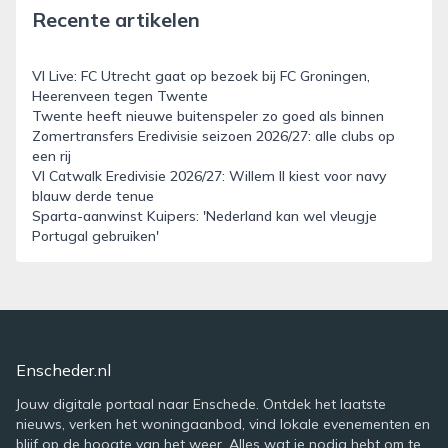
Recente artikelen
VI Live: FC Utrecht gaat op bezoek bij FC Groningen,
Heerenveen tegen Twente
Twente heeft nieuwe buitenspeler zo goed als binnen
Zomertransfers Eredivisie seizoen 2026/27: alle clubs op
een rij
VI Catwalk Eredivisie 2026/27: Willem II kiest voor navy
blauw derde tenue
Sparta-aanwinst Kuipers: 'Nederland kan wel vleugje
Portugal gebruiken'
Enscheder.nl
Jouw digitale portaal naar Enschede. Ontdek het laatste
nieuws, verken het woningaanbod, vind lokale evenementen en
blijf op de hoogte van het weer. Alles wat je nodig hebt om te