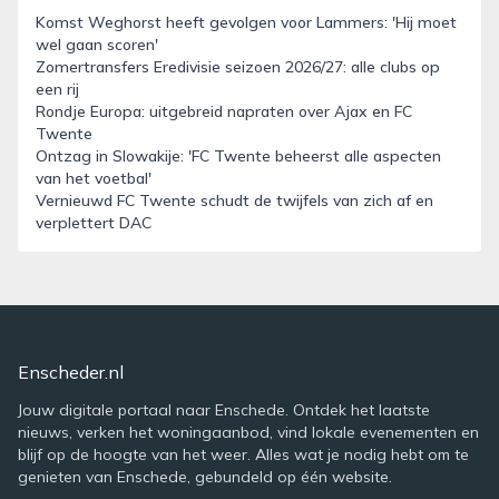
Komst Weghorst heeft gevolgen voor Lammers: 'Hij moet
wel gaan scoren'
Zomertransfers Eredivisie seizoen 2026/27: alle clubs op
een rij
Rondje Europa: uitgebreid napraten over Ajax en FC
Twente
Ontzag in Slowakije: 'FC Twente beheerst alle aspecten
van het voetbal'
Vernieuwd FC Twente schudt de twijfels van zich af en
verplettert DAC
Enscheder.nl
Jouw digitale portaal naar Enschede. Ontdek het laatste
nieuws, verken het woningaanbod, vind lokale evenementen en
blijf op de hoogte van het weer. Alles wat je nodig hebt om te
genieten van Enschede, gebundeld op één website.