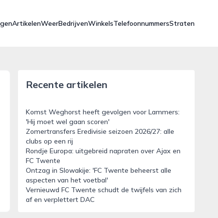
ngen
Artikelen
Weer
Bedrijven
Winkels
Telefoonnummers
Straten
Recente artikelen
Komst Weghorst heeft gevolgen voor Lammers:
'Hij moet wel gaan scoren'
Zomertransfers Eredivisie seizoen 2026/27: alle
clubs op een rij
Rondje Europa: uitgebreid napraten over Ajax en
FC Twente
Ontzag in Slowakije: 'FC Twente beheerst alle
aspecten van het voetbal'
Vernieuwd FC Twente schudt de twijfels van zich
af en verplettert DAC