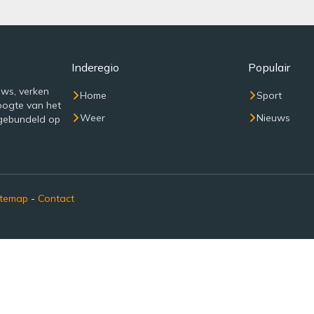
Inderegio
Populair
uws, verken
Home
Sport
oogte van het
Weer
Nieuws
 gebundeld op
itemap
-
Contact