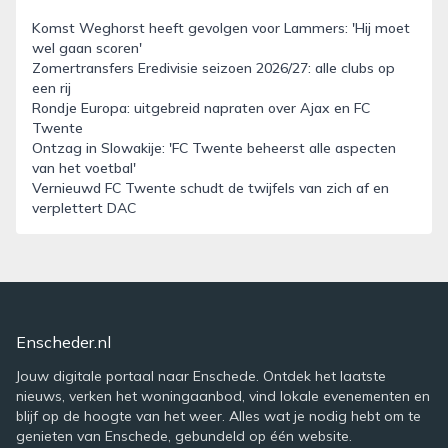
Komst Weghorst heeft gevolgen voor Lammers: 'Hij moet
wel gaan scoren'
Zomertransfers Eredivisie seizoen 2026/27: alle clubs op
een rij
Rondje Europa: uitgebreid napraten over Ajax en FC
Twente
Ontzag in Slowakije: 'FC Twente beheerst alle aspecten
van het voetbal'
Vernieuwd FC Twente schudt de twijfels van zich af en
verplettert DAC
Enscheder.nl
Jouw digitale portaal naar Enschede. Ontdek het laatste
nieuws, verken het woningaanbod, vind lokale evenementen en
blijf op de hoogte van het weer. Alles wat je nodig hebt om te
genieten van Enschede, gebundeld op één website.