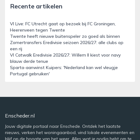
Recente artikelen
VI Live: FC Utrecht gaat op bezoek bij FC Groningen,
Heerenveen tegen Twente
Twente heeft nieuwe buitenspeler zo goed als binnen
Zomertransfers Eredivisie seizoen 2026/27: alle clubs op
een rij
VI Catwalk Eredivisie 2026/27: Willem II kiest voor navy
blauw derde tenue
Sparta-aanwinst Kuipers: 'Nederland kan wel vleugje
Portugal gebruiken'
Enscheder.nl
Jouw digitale portaal naar Enschede. Ontdek het laatste
nieuws, verken het woningaanbod, vind lokale evenementen en
blijf op de hoogte van het weer. Alles wat je nodig hebt om te