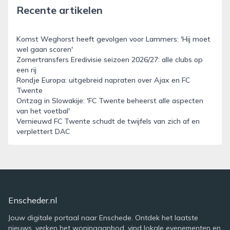
Recente artikelen
Komst Weghorst heeft gevolgen voor Lammers: 'Hij moet
wel gaan scoren'
Zomertransfers Eredivisie seizoen 2026/27: alle clubs op
een rij
Rondje Europa: uitgebreid napraten over Ajax en FC
Twente
Ontzag in Slowakije: 'FC Twente beheerst alle aspecten
van het voetbal'
Vernieuwd FC Twente schudt de twijfels van zich af en
verplettert DAC
Enscheder.nl
Jouw digitale portaal naar Enschede. Ontdek het laatste
nieuws, verken het woningaanbod, vind lokale evenementen en