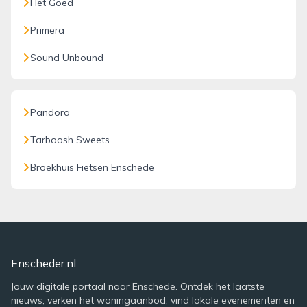
Het Goed
Primera
Sound Unbound
Pandora
Tarboosh Sweets
Broekhuis Fietsen Enschede
Enscheder.nl
Jouw digitale portaal naar Enschede. Ontdek het laatste
nieuws, verken het woningaanbod, vind lokale evenementen en