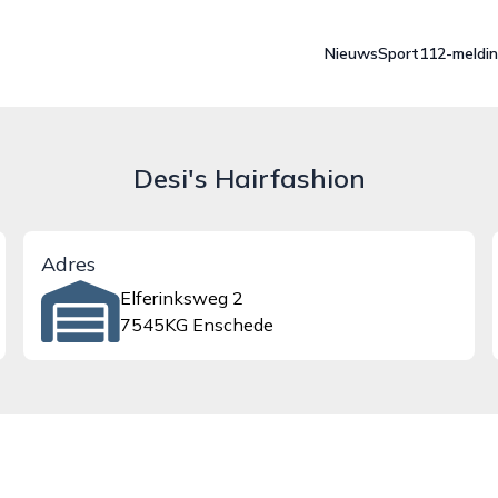
Nieuws
Sport
112-meldi
Desi's Hairfashion
Adres
Elferinksweg 2
7545KG Enschede