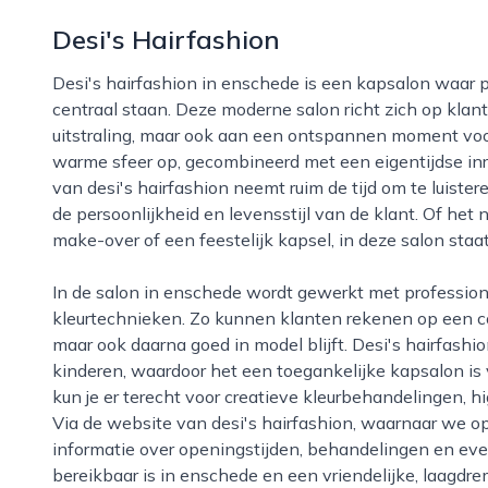
Desi's Hairfashion
Desi's hairfashion in enschede is een kapsalon waar persoonlijke aandacht en vakmanschap
centraal staan. Deze moderne salon richt zich op kla
uitstraling, maar ook aan een ontspannen moment voor 
warme sfeer op, gecombineerd met een eigentijdse inr
van desi's hairfashion neemt ruim de tijd om te luister
de persoonlijkheid en levensstijl van de klant. Of het 
make-over of een feestelijk kapsel, in deze salon staa
In de salon in enschede wordt gewerkt met professionele haarproducten en moderne knip- en
kleurtechnieken. Zo kunnen klanten rekenen op een cou
maar ook daarna goed in model blijft. Desi's hairfash
kinderen, waardoor het een toegankelijke kapsalon is 
kun je er terecht voor creatieve kleurbehandelingen, hi
Via de website van desi's hairfashion, waarnaar we op
informatie over openingstijden, behandelingen en eve
bereikbaar is in enschede en een vriendelijke, laagdre