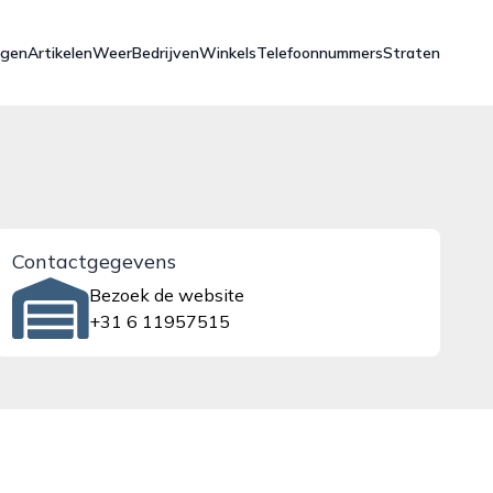
ngen
Artikelen
Weer
Bedrijven
Winkels
Telefoonnummers
Straten
Contactgegevens
Bezoek de website
+31 6 11957515