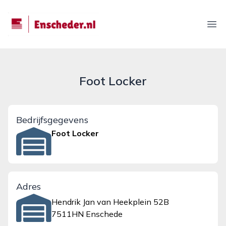
enscheder.nl
Ope
Foot Locker
Bedrijfsgegevens
Foot Locker
Adres
Hendrik Jan van Heekplein 52B
7511HN Enschede