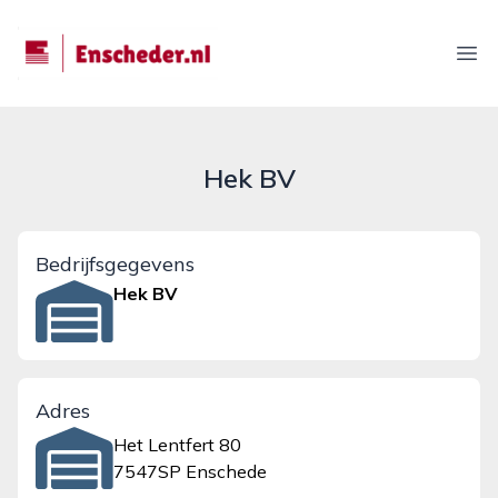
enscheder.nl
Ope
Hek BV
Bedrijfsgegevens
Hek BV
Adres
Het Lentfert 80
7547SP Enschede