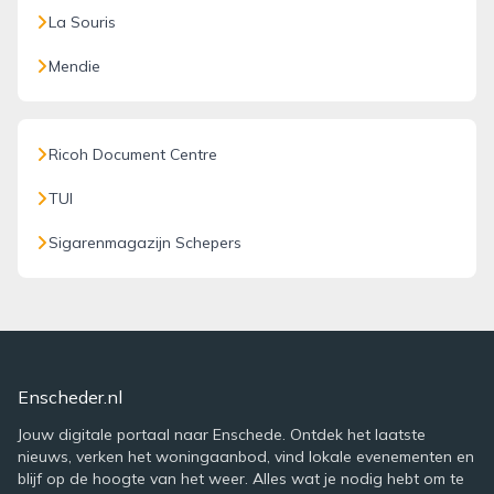
La Souris
Mendie
Ricoh Document Centre
TUI
Sigarenmagazijn Schepers
Enscheder.nl
Jouw digitale portaal naar Enschede. Ontdek het laatste
nieuws, verken het woningaanbod, vind lokale evenementen en
blijf op de hoogte van het weer. Alles wat je nodig hebt om te