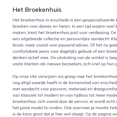
Het Broekenhuis
Het broekenhuis in enschede is een gespecialiseerde kledingwinkel waar de focus volledig ligt op
broeken voor dames en heren. In een tijd waarin veel
maken, kiest het broekenhuis juist voor verdieping. 
een uitgebreide collectie en persoonlijke aandacht. K
broek, maar vooral voor passend advies. Of het nu ga
comfortabele jeans voor dagelijks gebruik of een bro
denken actief mee. De uitstraling van de winkel is la
vaste klanten als nieuwe bezoekers zich snel op hun 
Op onze site verwijzen wij graag naar het broekenhuis omdat deze winkel laat zien dat specialisatie
nog altijd waarde heeft in de binnenstad van enschede
met aandacht voor pasvorm, materiaal en draagcomfort. 
van klassiek tot modern en van tijdloos tot meer modi
broekenhuis zich vooral door de service: er wordt ech
het juiste model te vinden. Ook wanneer je moeite he
is de kans groot dat je hier wel slaagt. Op de pagina w