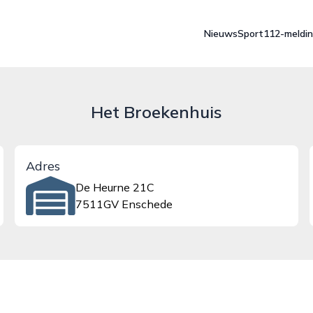
Nieuws
Sport
112-meldi
Het Broekenhuis
Adres
De Heurne 21C
7511GV Enschede