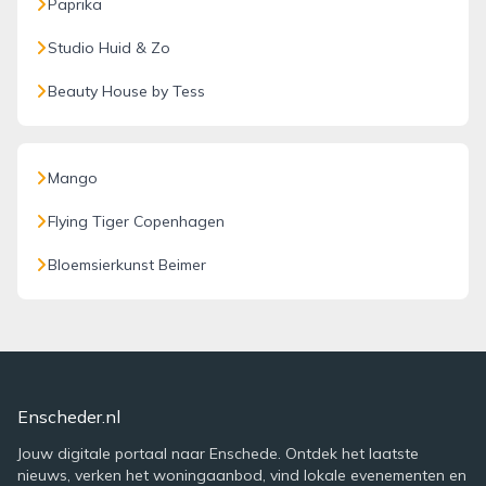
Paprika
Studio Huid & Zo
Beauty House by Tess
Mango
Flying Tiger Copenhagen
Bloemsierkunst Beimer
Enscheder.nl
Jouw digitale portaal naar Enschede. Ontdek het laatste
nieuws, verken het woningaanbod, vind lokale evenementen en