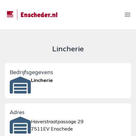
enscheder.nl
Ope
Lincherie
Bedrijfsgegevens
Lincherie
Adres
Haverstraatpassage 29
7511EV Enschede