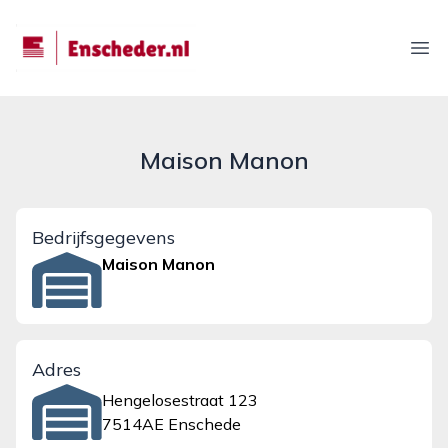
enscheder.nl
Ope
Maison Manon
Bedrijfsgegevens
Maison Manon
Adres
Hengelosestraat 123
7514AE Enschede