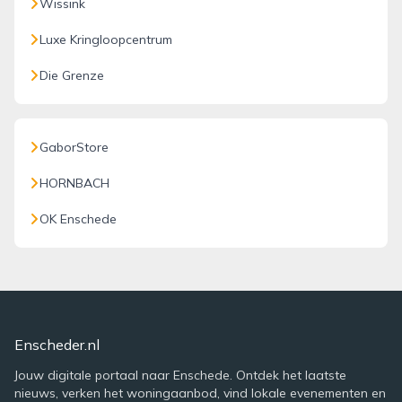
Wissink
Luxe Kringloopcentrum
Die Grenze
GaborStore
HORNBACH
OK Enschede
Enscheder.nl
Jouw digitale portaal naar Enschede. Ontdek het laatste
nieuws, verken het woningaanbod, vind lokale evenementen en