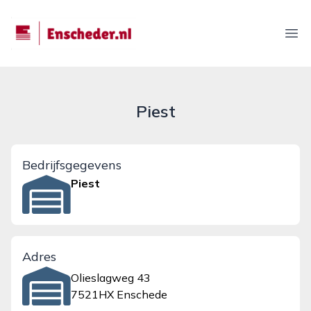
enscheder.nl
Ope
Piest
Bedrijfsgegevens
Piest
Adres
Olieslagweg 43
7521HX Enschede