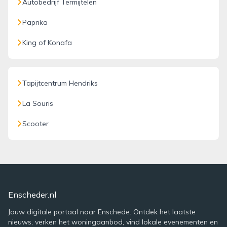
Autobedrijf Termijtelen
Paprika
King of Konafa
Tapijtcentrum Hendriks
La Souris
Scooter
Enscheder.nl
Jouw digitale portaal naar Enschede. Ontdek het laatste
nieuws, verken het woningaanbod, vind lokale evenementen en