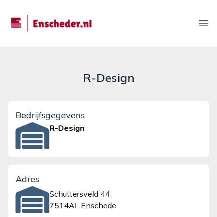
enscheder.nl
Ope
R-Design
Bedrijfsgegevens
R-Design
Adres
Schuttersveld 44
7514AL Enschede