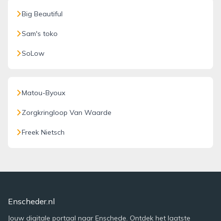
Big Beautiful
Sam's toko
SoLow
Matou-Byoux
Zorgkringloop Van Waarde
Freek Nietsch
Enscheder.nl
Jouw digitale portaal naar Enschede. Ontdek het laatste