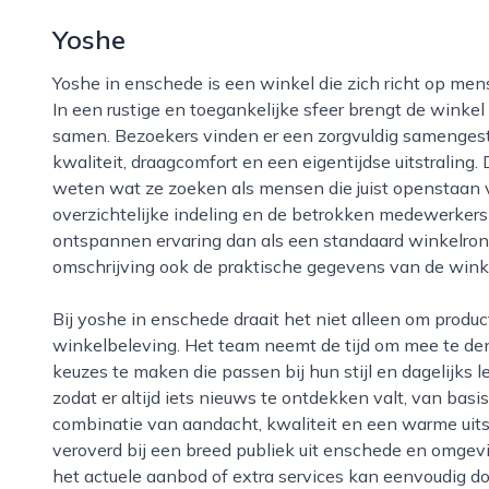
Yoshe
Yoshe in enschede is een winkel die zich richt op mensen die graag bewust en stijlvol willen leven.
In een rustige en toegankelijke sfeer brengt de winkel
samen. Bezoekers vinden er een zorgvuldig samengeste
kwaliteit, draagcomfort en een eigentijdse uitstraling
weten wat ze zoeken als mensen die juist openstaan 
overzichtelijke indeling en de betrokken medewerker
ontspannen ervaring dan als een standaard winkelrond
omschrijving ook de praktische gegevens van de wink
Bij yoshe in enschede draait het niet alleen om producten, maar vooral om een prettige
winkelbeleving. Het team neemt de tijd om mee te den
keuzes te maken die passen bij hun stijl en dagelijks 
zodat er altijd iets nieuws te ontdekken valt, van bas
combinatie van aandacht, kwaliteit en een warme uits
veroverd bij een breed publiek uit enschede en omgev
het actuele aanbod of extra services kan eenvoudig d