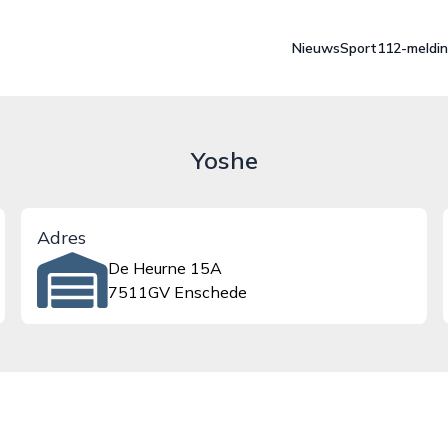
Nieuws
Sport
112-meldi
Yoshe
Adres
De Heurne 15A
7511GV Enschede