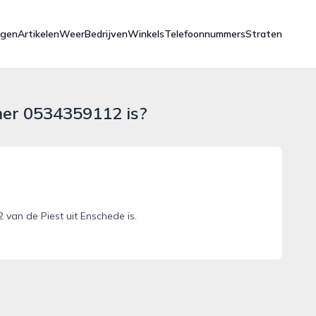
ngen
Artikelen
Weer
Bedrijven
Winkels
Telefoonnummers
Straten
mer 0534359112 is?
van de Piest uit Enschede is.