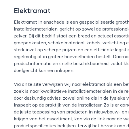
Elektramat
Elektramat in enschede is een gespecialiseerde groothandel en webshop voor elektrische
installatiematerialen, gericht op zowel de professionel
zelver. Bij dit bedrijf staat een breed en actueel asso
groepenkasten, schakelmateriaal, kabels, verlichting 
sterk inzet op scherpe prijzen en een efficiënte logisti
regelmatig of in grotere hoeveelheden bestelt. Daarnaas
productinformatie en snelle beschikbaarheid, zodat k
doelgericht kunnen inkopen.
Via onze site verwijzen wij naar elektramat als een betrouwbare aanbieder voor iedereen die op
zoek is naar kwalitatieve installatiematerialen in de 
door deskundig advies, zowel online als in de fysieke v
inspeelt op de praktijk van de installateur. Zo is er a
de juiste toepassing van producten in nieuwbouw- en r
krijgen van het assortiment, kan via de link naar de w
productspecificaties bekijken, terwijl het bezoek aan 