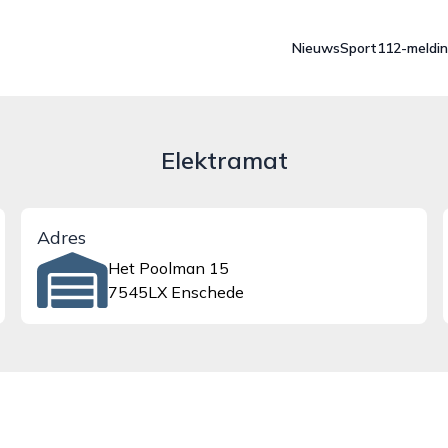
Nieuws
Sport
112-meldi
Elektramat
Adres
Het Poolman 15
7545LX Enschede