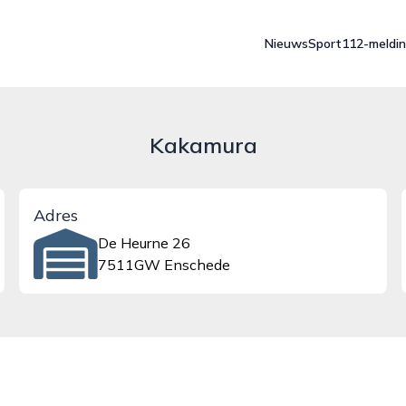
Nieuws
Sport
112-meldi
Kakamura
Adres
De Heurne 26
7511GW Enschede