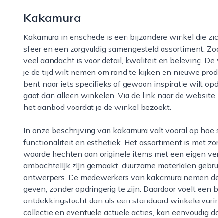
Kakamura
Kakamura in enschede is een bijzondere winkel die zich onderscheidt door een warme, persoonlijke
sfeer en een zorgvuldig samengesteld assortiment. Zodr
veel aandacht is voor detail, kwaliteit en beleving. De w
je de tijd wilt nemen om rond te kijken en nieuwe prod
bent naar iets specifieks of gewoon inspiratie wilt op
gaat dan alleen winkelen. Via de link naar de website 
het aanbod voordat je de winkel bezoekt.
In onze beschrijving van kakamura valt vooral op hoe sterk de winkel is in het combineren van
functionaliteit en esthetiek. Het assortiment is met z
waarde hechten aan originele items met een eigen ver
ambachtelijk zijn gemaakt, duurzame materialen gebru
ontwerpers. De medewerkers van kakamura nemen de t
geven, zonder opdringerig te zijn. Daardoor voelt ee
ontdekkingstocht dan als een standaard winkelervarin
collectie en eventuele actuele acties, kan eenvoudig 