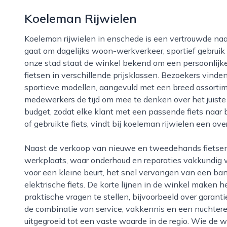
Koeleman Rijwielen
Koeleman rijwielen in enschede is een vertrouwde naam voor iedereen die graag fietst, of het nu
gaat om dagelijks woon-werkverkeer, sportief gebruik
onze stad staat de winkel bekend om een persoonlijk
fietsen in verschillende prijsklassen. Bezoekers vinden
sportieve modellen, aangevuld met een breed assortim
medewerkers de tijd om mee te denken over het juist
budget, zodat elke klant met een passende fiets naar 
of gebruikte fiets, vindt bij koeleman rijwielen een ov
Naast de verkoop van nieuwe en tweedehands fietsen beschikt koeleman rijwielen over een eigen
werkplaats, waar onderhoud en reparaties vakkundig 
voor een kleine beurt, het snel vervangen van een ba
elektrische fiets. De korte lijnen in de winkel maken
praktische vragen te stellen, bijvoorbeeld over garant
de combinatie van service, vakkennis en een nuchtere
uitgegroeid tot een vaste waarde in de regio. Wie de 