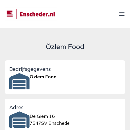
enscheder.nl
Ope
Özlem Food
Bedrijfsgegevens
Özlem Food
Adres
De Giem 16
7547SV Enschede