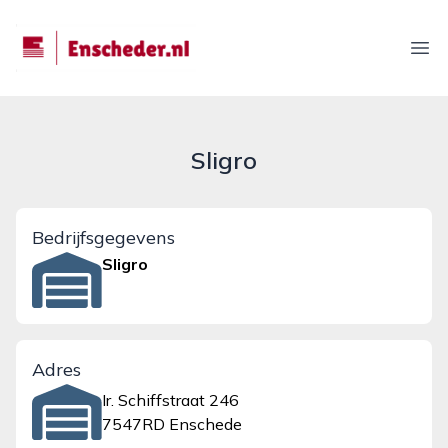
enscheder.nl
Ope
Sligro
Bedrijfsgegevens
Sligro
Adres
Ir. Schiffstraat 246
7547RD Enschede